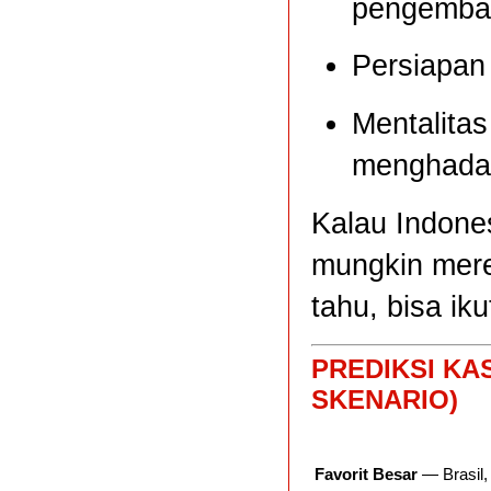
pengemban
Persiapan 
Mentalitas
menghadap
Kalau Indone
mungkin mer
tahu, bisa ik
PREDIKSI KA
SKENARIO)
Favorit Besar
— Brasil,