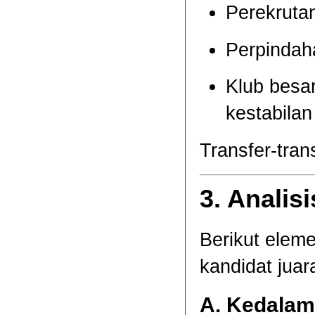
Perekrutan
Perpindaha
Klub besa
kestabilan
Transfer-tran
3. Analis
Berikut elem
kandidat juar
A. Kedala