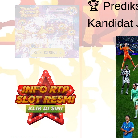
🏆 Predik
Kandidat 