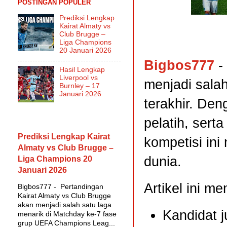
POSTINGAN POPULER
Prediksi Lengkap
Kairat Almaty vs
Club Brugge –
Liga Champions
20 Januari 2026
Bigbos777
-
Hasil Lengkap
Liverpool vs
menjadi sala
Burnley – 17
Januari 2026
terakhir. Den
pelatih, sert
Prediksi Lengkap Kairat
kompetisi ini
Almaty vs Club Brugge –
dunia.
Liga Champions 20
Januari 2026
Artikel ini m
Bigbos777 - Pertandingan
Kairat Almaty vs Club Brugge
akan menjadi salah satu laga
Kandidat 
menarik di Matchday ke-7 fase
grup UEFA Champions Leag...