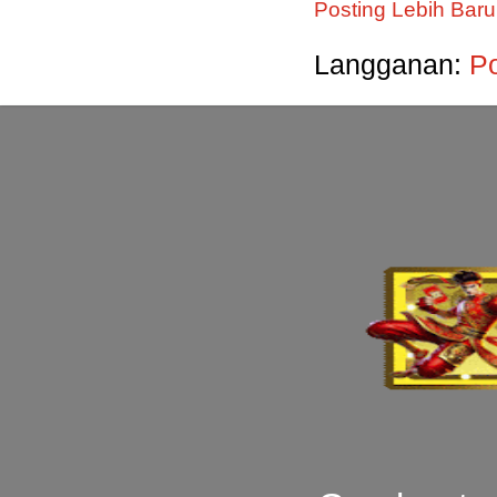
Posting Lebih Baru
Langganan:
Po