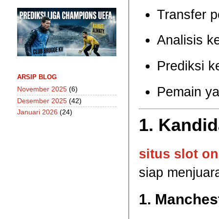
Transfer 
Analisis k
Prediksi k
ARSIP BLOG
Pemain yan
November 2025
(6)
Desember 2025
(42)
Januari 2026
(24)
1. Kandid
situs slot on
siap menjuara
1. Manchest