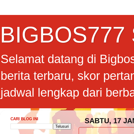
BIGBOS777
Selamat datang di Bigbos
berita terbaru, skor per
jadwal lengkap dari berb
CARI BLOG INI
SABTU, 17 JA