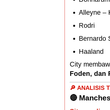
Alleyne –
Rodri
Bernardo 
Haaland
City membawa
Foden, dan 
🔎 ANALISIS 
🔴
Manches