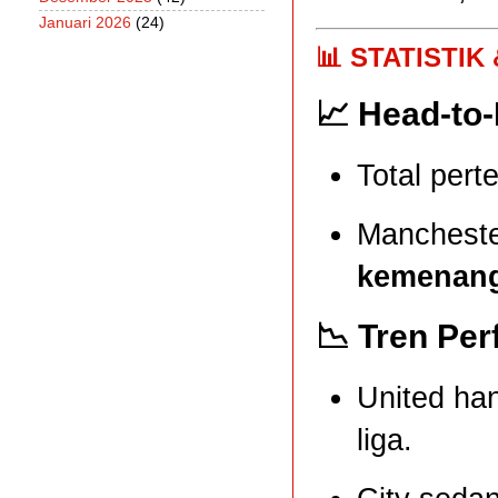
Januari 2026
(24)
📊 STATISTIK
📈 Head-to
Total pert
Mancheste
kemenan
📉 Tren Pe
United ha
liga.