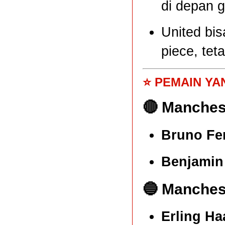
di depan 
United bis
piece, tet
⭐ PEMAIN YA
🔴 Manches
Bruno Fe
Benjamin
🔵 Manches
Erling Ha