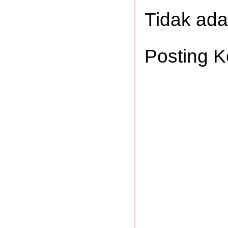
Tidak ada
Posting 