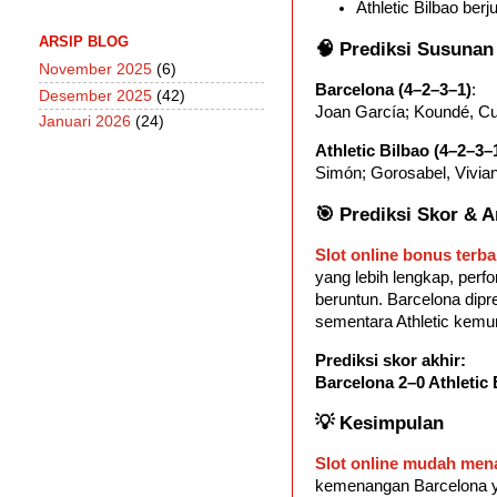
Athletic Bilbao be
ARSIP BLOG
🧠
Prediksi Susunan
November 2025
(6)
Barcelona (4–2–3–1)
:
Desember 2025
(42)
Joan García; Koundé, Cu
Januari 2026
(24)
Athletic Bilbao (4–2–3–
Simón; Gorosabel, Vivian
🎯
Prediksi Skor & A
Slot online bonus terba
yang lebih lengkap, perf
beruntun. Barcelona dipr
sementara Athletic kemu
Prediksi skor akhir:
Barcelona 2–0 Athletic 
💡
Kesimpulan
Slot online mudah men
kemenangan Barcelona y