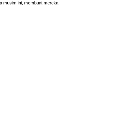
orma musim ini, membuat mereka