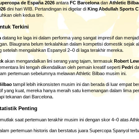
upercopa de España 2026
antara
FC Barcelona
dan
Athletic Bilb
026
dini hari WIB. Pertandingan ini digelar di
King Abdullah Sports Ci
aruhkan oleh kedua tim.
ntuk Terkini
a
datang ke laga ini dalam performa yang sangat impresif dan menjadi 
n. Blaugrana belum terkalahkan dalam kompetisi domestik sejak a
 setelah mengalahkan Espanyol 2–0 di laga terakhir mereka.
ck
akan mengandalkan lini serang yang tajam, termasuk
Robert Le
sementara lini tengah dikendalikan oleh pemain kreatif seperti
Pedri
d
dalam pertemuan sebelumnya melawan Athletic Bilbao musim ini.
Bilbao
tampil lebih inkonsisten musim ini dan berada di luar empat be
tif yang kuat, mereka hanya meraih satu kemenangan dalam lima pert
pi tekanan dari Barcelona.
atistik Penting
utlak saat pertemuan terakhir musim ini dengan skor 4–0 atas Athlet
alam pertemuan historis dan berstatus juara Supercopa Spanyol ter