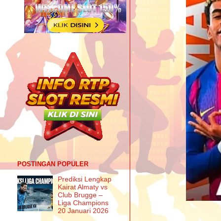
POSTINGAN POPULER
Prediksi Lengkap
Kairat Almaty vs
Club Brugge –
Liga Champions
20 Januari 2026