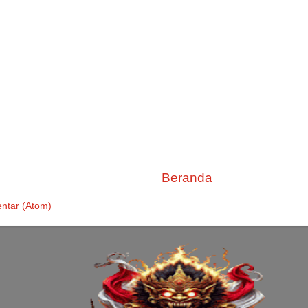
Beranda
ntar (Atom)