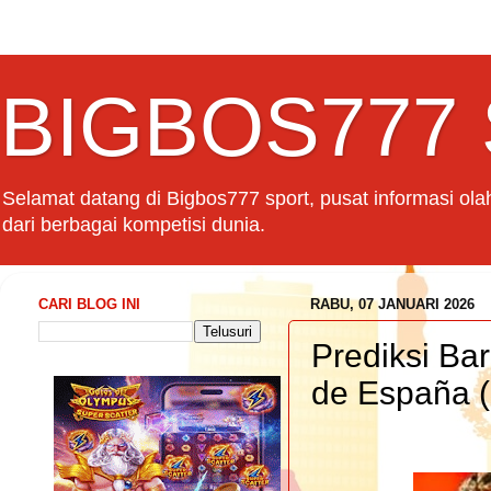
BIGBOS777
Selamat datang di Bigbos777 sport, pusat informasi ola
dari berbagai kompetisi dunia.
CARI BLOG INI
RABU, 07 JANUARI 2026
Prediksi Ba
de España (