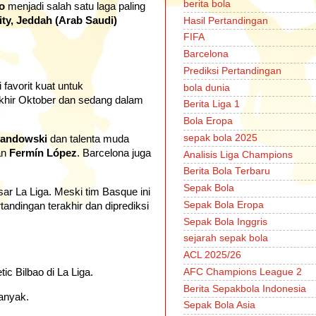
berita bola
ao
menjadi salah satu laga paling
ty, Jeddah (Arab Saudi)
Hasil Pertandingan
FIFA
Barcelona
Prediksi Pertandingan
favorit kuat untuk
bola dunia
khir Oktober dan sedang dalam
Berita Liga 1
Bola Eropa
sepak bola 2025
wandowski
dan talenta muda
an
Fermín López
. Barcelona juga
Analisis Liga Champions
Berita Bola Terbaru
Sepak Bola
sar La Liga. Meski tim Basque ini
Sepak Bola Eropa
andingan terakhir dan diprediksi
Sepak Bola Inggris
sejarah sepak bola
ACL 2025/26
ic Bilbao di La Liga.
AFC Champions League 2
Berita Sepakbola Indonesia
banyak.
Sepak Bola Asia