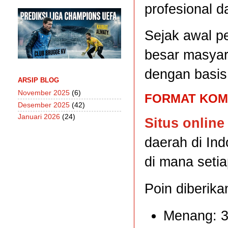
profesional d
Sejak awal p
besar masyar
dengan basis 
ARSIP BLOG
November 2025
(6)
FORMAT KOMP
Desember 2025
(42)
Januari 2026
(24)
Situs online
daerah di In
di mana setia
Poin diberika
Menang: 3