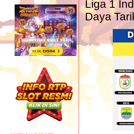
Liga 1 In
Daya Tari