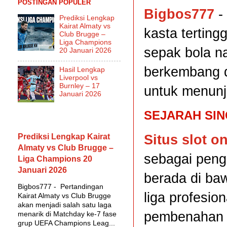
POSTINGAN POPULER
Bigbos777
-
Prediksi Lengkap
Kairat Almaty vs
kasta terting
Club Brugge –
Liga Champions
sepak bola na
20 Januari 2026
berkembang d
Hasil Lengkap
Liverpool vs
Burnley – 17
untuk menunj
Januari 2026
SEJARAH SIN
Situs slot on
Prediksi Lengkap Kairat
Almaty vs Club Brugge –
sebagai pengg
Liga Champions 20
Januari 2026
berada di b
Bigbos777 - Pertandingan
liga profesio
Kairat Almaty vs Club Brugge
akan menjadi salah satu laga
pembenahan s
menarik di Matchday ke-7 fase
grup UEFA Champions Leag...