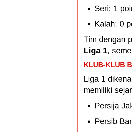
Seri: 1 poi
Kalah: 0 p
Tim dengan po
Liga 1
, seme
KLUB-KLUB B
Liga 1 dikena
memiliki seja
Persija Ja
Persib Ba