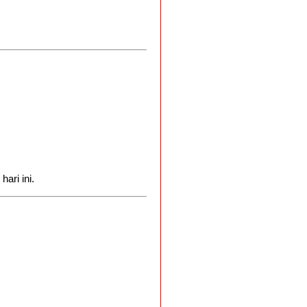
ari ini.