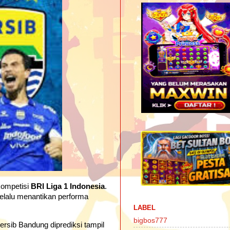
kompetisi
BRI Liga 1 Indonesia
.
selalu menantikan performa
LABEL
bigbos777
ersib Bandung diprediksi tampil