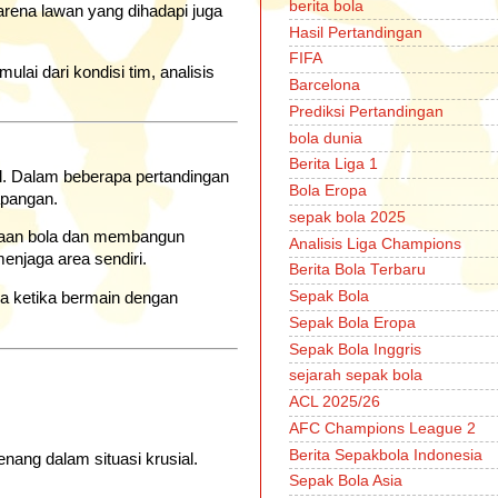
berita bola
karena lawan yang dihadapi juga
Hasil Pertandingan
FIFA
ulai dari kondisi tim, analisis
Barcelona
Prediksi Pertandingan
bola dunia
Berita Liga 1
bil. Dalam beberapa pertandingan
Bola Eropa
apangan.
sepak bola 2025
saan bola dan membangun
Analisis Liga Champions
menjaga area sendiri.
Berita Bola Terbaru
Sepak Bola
ama ketika bermain dengan
Sepak Bola Eropa
Sepak Bola Inggris
sejarah sepak bola
ACL 2025/26
AFC Champions League 2
Berita Sepakbola Indonesia
nang dalam situasi krusial.
Sepak Bola Asia