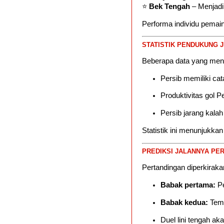
⭐
Bek Tengah
– Menjadi
Performa individu pemain
STATISTIK PENDUKUNG 
Beberapa data yang mend
Persib memiliki cat
Produktivitas gol Pe
Persib jarang kala
Statistik ini menunjukka
PREDIKSI JALANNYA PE
Pertandingan diperkirakan
Babak pertama:
Pe
Babak kedua:
Temp
Duel lini tengah ak