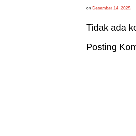
on
Desember 14, 2025
Tidak ada k
Posting Ko