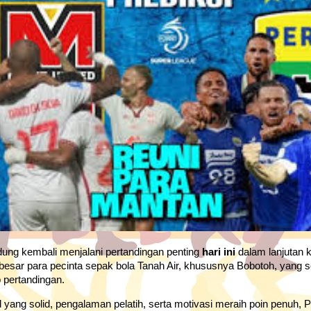
dung kembali menjalani pertandingan penting
hari ini
dalam lanjutan 
 besar para pecinta sepak bola Tanah Air, khususnya Bobotoh, yang 
 pertandingan.
ang solid, pengalaman pelatih, serta motivasi meraih poin penuh, P