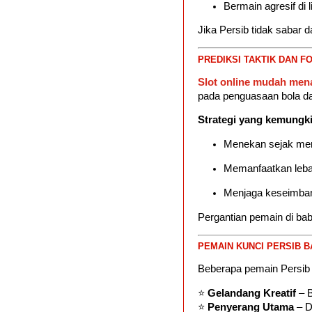
Bermain agresif di l
Jika Persib tidak sabar 
PREDIKSI TAKTIK DAN F
Slot online mudah men
pada penguasaan bola dan
Strategi yang kemungki
Menekan sejak men
Memanfaatkan leba
Menjaga keseimban
Pergantian pemain di baba
PEMAIN KUNCI PERSIB B
Beberapa pemain Persib d
⭐
Gelandang Kreatif
– B
⭐
Penyerang Utama
– D