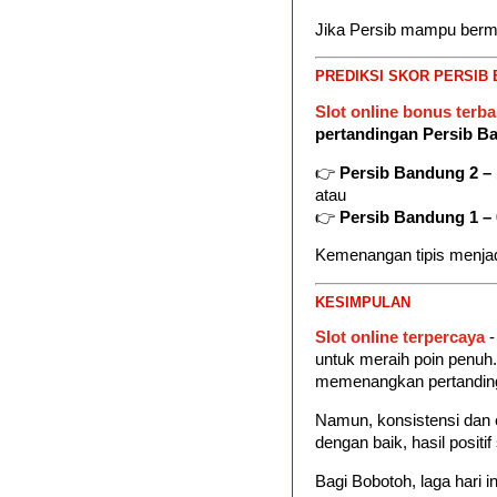
Jika Persib mampu berma
PREDIKSI SKOR PERSIB 
Slot online bonus terba
pertandingan Persib Ba
👉
Persib Bandung 2 –
atau
👉
Persib Bandung 1 –
Kemenangan tipis menjadi
KESIMPULAN
Slot online terpercaya
-
untuk meraih poin penuh.
memenangkan pertandin
Namun, konsistensi dan 
dengan baik, hasil positi
Bagi Bobotoh, laga hari