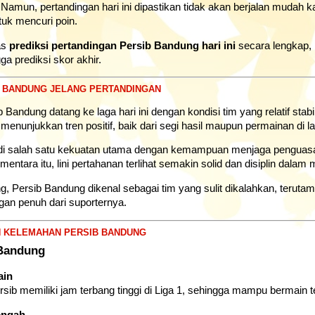
. Namun, pertandingan hari ini dipastikan tidak akan berjalan mudah 
tuk mencuri poin.
as
prediksi pertandingan Persib Bandung hari ini
secara lengkap, m
ga prediksi skor akhir.
IB BANDUNG JELANG PERTANDINGAN
b Bandung datang ke laga hari ini dengan kondisi tim yang relatif sta
 menunjukkan tren positif, baik dari segi hasil maupun permainan di l
jadi salah satu kekuatan utama dengan kemampuan menjaga pengua
entara itu, lini pertahanan terlihat semakin solid dan disiplin dalam 
ing, Persib Bandung dikenal sebagai tim yang sulit dikalahkan, terut
gan penuh dari suporternya.
N KELEMAHAN PERSIB BANDUNG
 Bandung
ain
ib memiliki jam terbang tinggi di Liga 1, sehingga mampu bermain te
Tengah