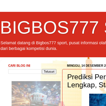
BIGBOS777
Selamat datang di Bigbos777 sport, pusat informasi ola
dari berbagai kompetisi dunia.
CARI BLOG INI
MINGGU, 14 DESEMBER 2
Prediksi Per
Lengkap, Sta