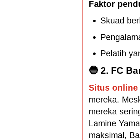
Faktor pend
Skuad ber
Pengalama
Pelatih ya
🔵 2. FC Ba
Situs online
mereka. Meski
mereka sering
Lamine Yamal,
maksimal, Ba