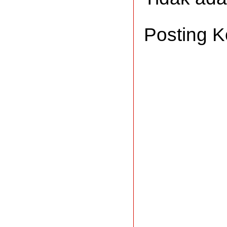
Posting 