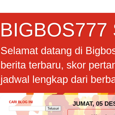
BIGBOS777
Selamat datang di Bigbos
berita terbaru, skor per
jadwal lengkap dari berb
CARI BLOG INI
JUMAT, 05 D