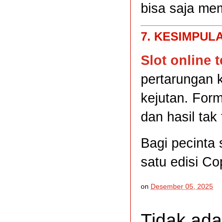
bisa saja mem
7. KESIMPUL
Slot online 
pertarungan k
kejutan. Form
dan hasil tak 
Bagi pecinta 
satu edisi Co
on
Desember 05, 2025
Tidak ada