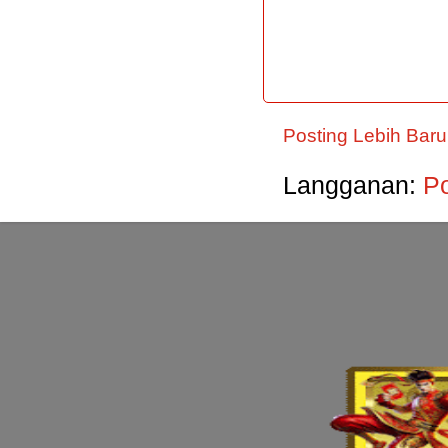
Posting Lebih Baru
Langganan:
Po